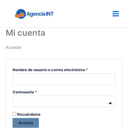
Ir
al
contenido
Mi cuenta
Acceder
Obligatorio
Nombre de usuario o correo electrónico
*
Obligatorio
Contraseña
*
Recuérdame
Acceso