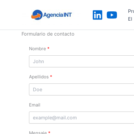
Ir
Pr
al
El
contenido
Formulario de contacto
Nombre
Apellidos
Email
Mensaje