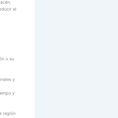
macén:
educir el
ón o su
onales y
o
tiempo y
a región