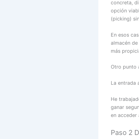
concreta, d
opción viab
(picking) si
En esos cas
almacén de 
más propici
Otro punto 
La entrada a
He trabajad
ganar segun
en acceder 
Paso 2 D