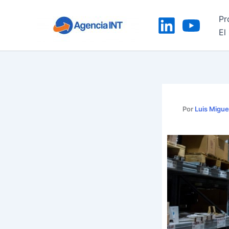
Ir
Pr
al
El
contenido
Por
Luis Migue