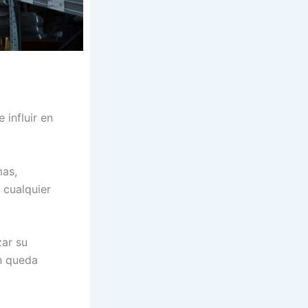
influir en
mas,
 cualquier
zar su
n queda