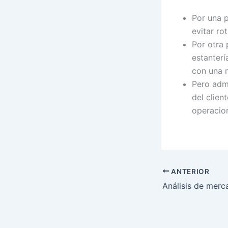
Por una 
evitar ro
Por otra 
estanterí
con una 
Pero adm
del clien
operacion
ANTERIOR