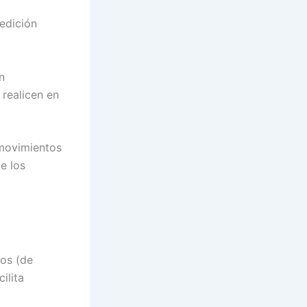
edición
n
 realicen en
 movimientos
e los
gos (de
ilita