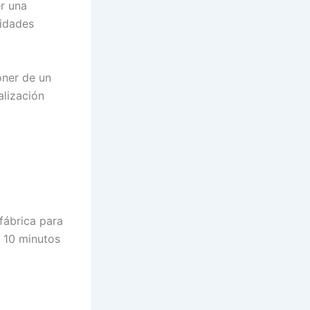
r una
tidades
oner de un
alización
fábrica para
 10 minutos