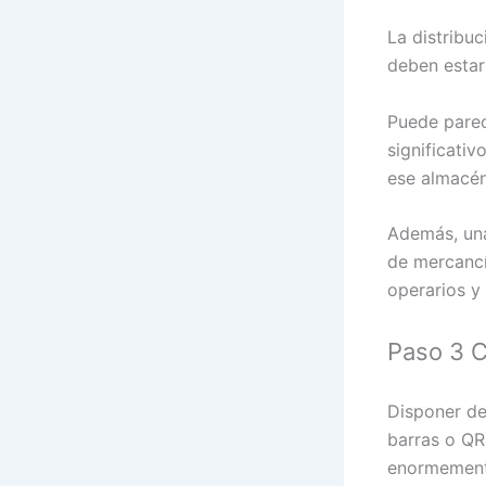
La distribu
deben estar
Puede parec
significati
ese almacén
Además, una
de mercancía
operarios y
Paso 3 C
Disponer de
barras o QR
enormemente