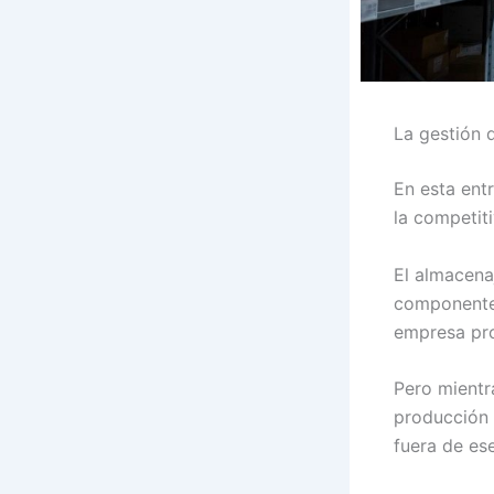
La gestión 
En esta ent
la competit
El almacena
componentes
empresa pro
Pero mientr
producción 
fuera de es