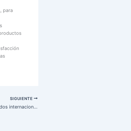
, para
s
 productos
isfacción
las
SIGUIENTE
Análisis de mercados internacionales: Vietnam