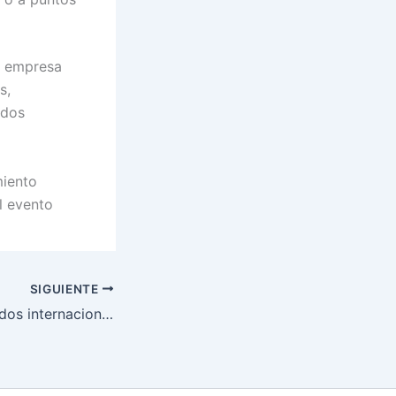
la empresa
s,
ados
miento
l evento
SIGUIENTE
Análisis de mercados internacionales: Nueva Zelanda