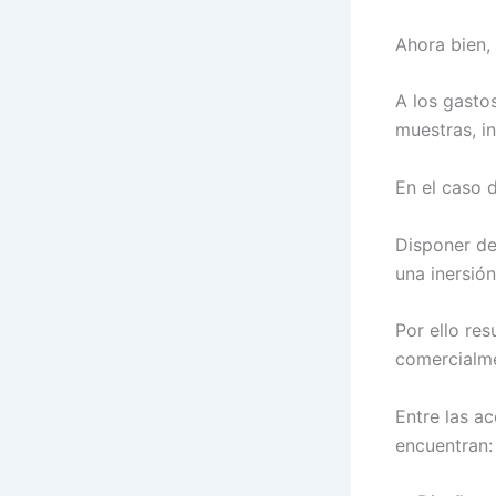
Ahora bien, 
A los gastos
muestras, in
En el caso d
Disponer de
una inersió
Por ello res
comercialme
Entre las ac
encuentran: