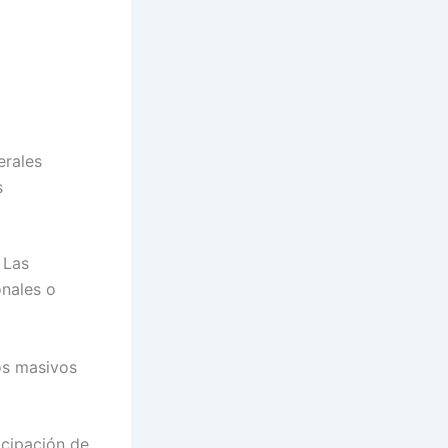
erales
s
 Las
onales o
os masivos
icipación de