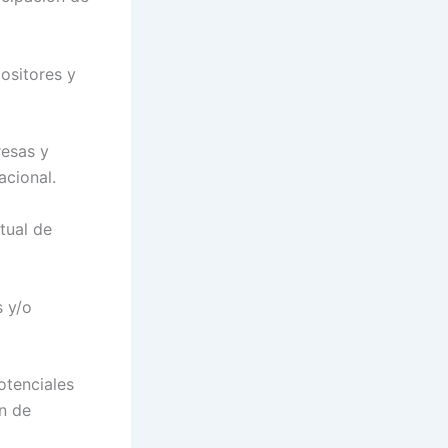
ositores y
resas y
cional.
tual de
s y/o
otenciales
ón de