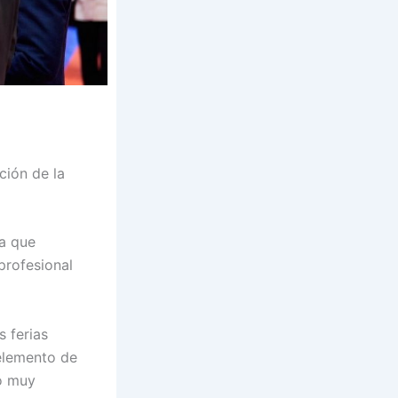
ción de la
a que
profesional
s ferias
 elemento de
o muy