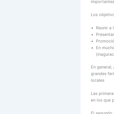
importantes
Los objetivo
Reunir a 
Presenta
Promoción
En muchos
(inagurac
En general, 
grandes feri
locales
Las primera
en los que p
El segundo 