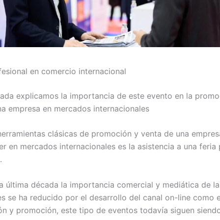
fesional en comercio internacional
rada explicamos la importancia de este evento en la promo
na empresa en mercados internacionales
herramientas clásicas de promoción y venta de una empres
r en mercados internacionales es la asistencia a una feria 
.
a última década la importancia comercial y mediática de la
es se ha reducido por el desarrollo del canal on-line como
n y promoción, este tipo de eventos todavía siguen siend