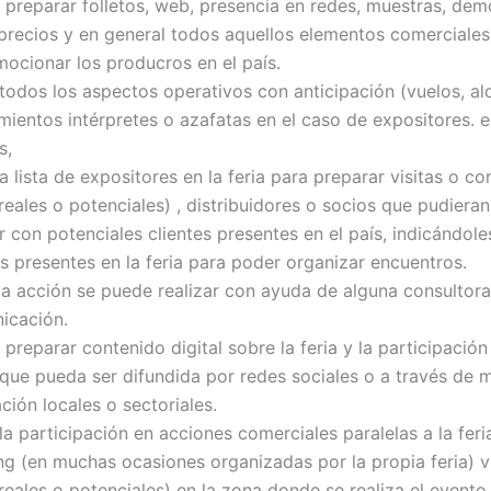
 preparar folletos, web, presencia en redes, muestras, dem
 precios y en general todos aquellos elementos comerciales
ocionar los producros en el país.
todos los aspectos operativos con anticipación (vuelos, al
ientos intérpretes o azafatas en el caso de expositores. 
s,
la lista de expositores en la feria para preparar visitas o c
(reales o potenciales) , distribuidores o socios que pudiera
 con potenciales clientes presentes en el país, indicándole
 presentes en la feria para poder organizar encuentros.
a acción se puede realizar con ayuda de alguna consultora
icación.
 preparar contenido digital sobre la feria y la participación
que pueda ser difundida por redes sociales o a través de 
ión locales o sectoriales.
la participación en acciones comerciales paralelas a la fer
g (en muchas ocasiones organizadas por la propia feria) vi
(reales o potenciales) en la zona donde se realiza el evento