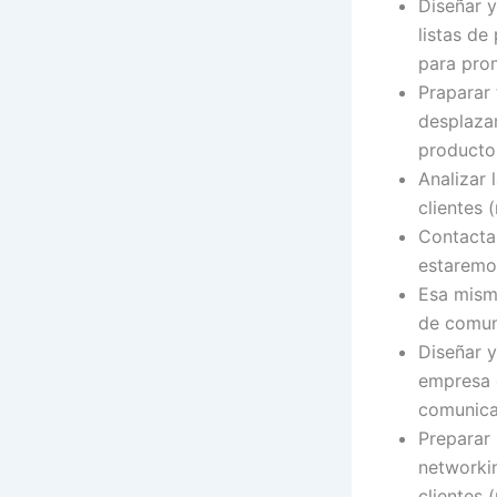
Diseñar y
listas de
para prom
Praparar 
desplazam
producto
Analizar 
clientes 
Contactar
estaremos
Esa mism
de comun
Diseñar y
empresa 
comunicac
Preparar 
networkin
clientes 