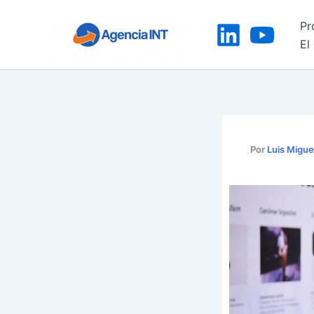
Ir
Pr
al
El
contenido
Por
Luis Migue