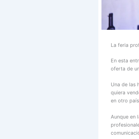
La feria pro
En esta ent
oferta de u
Una de las 
quiera vende
en otro país
Aunque en l
profesional
comunicació