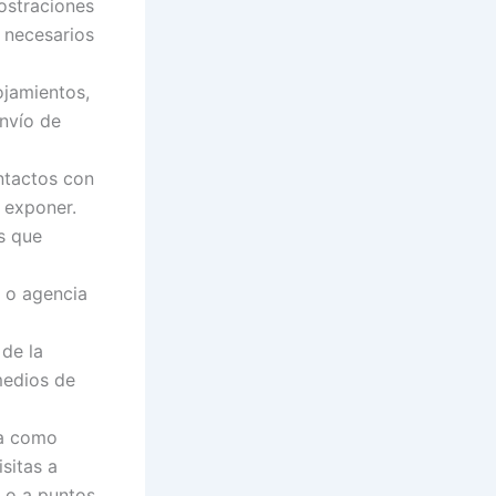
ostraciones
 necesarios
ojamientos,
envío de
ontactos con
n exponer.
s que
 o agencia
 de la
medios de
ia como
sitas a
, o a puntos